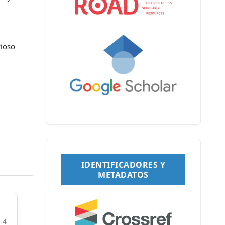
vioso
IDENTIFICADORES Y
METADATOS
-4