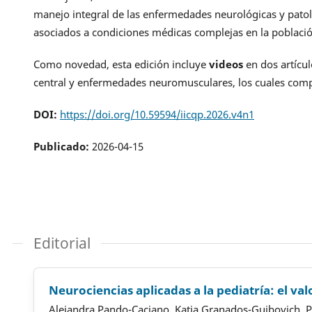
manejo integral de las enfermedades neurológicas y patol
asociados a condiciones médicas complejas en la població
Como novedad, esta edición incluye
videos
en dos artícu
central y enfermedades neuromusculares, los cuales compl
DOI:
https://doi.org/10.59594/iicqp.2026.v4n1
Publicado:
2026-04-15
Editorial
Neurociencias aplicadas a la pediatría: el val
Alejandra Pando-Caciano, Katia Granados-Guibovich, 