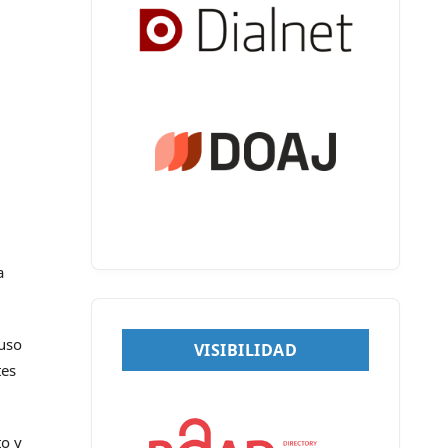
a
 uso
VISIBILIDAD
tes
to y