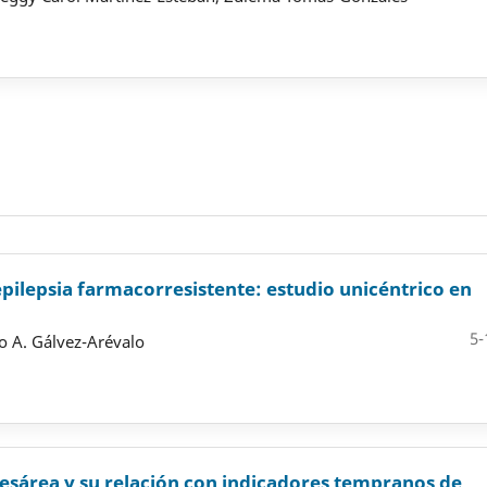
epilepsia farmacorresistente: estudio unicéntrico en
5-
o A. Gálvez-Arévalo
 cesárea y su relación con indicadores tempranos de