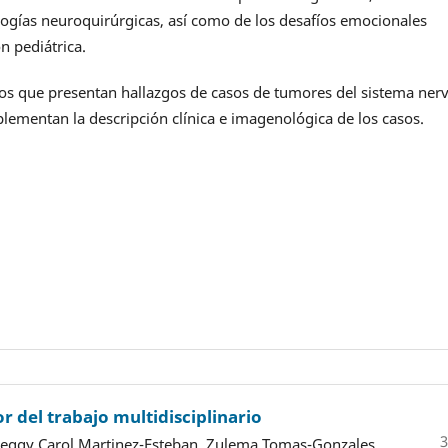
ogías neuroquirúrgicas, así como de los desafíos emocionales
n pediátrica.
los que presentan hallazgos de casos de tumores del sistema ner
ementan la descripción clínica e imagenológica de los casos.
or del trabajo multidisciplinario
3
Peggy Carol Martinez-Esteban, Zulema Tomas-Gonzales