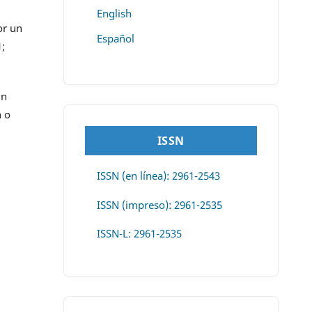
English
or un
Español
1;
un
n o
ISSN
ISSN (en línea): 2961-2543
ISSN (impreso): 2961-2535
ISSN-L: 2961-2535