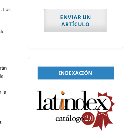
. Los
ENVIAR UN
ARTÍCULO
ble
erán
INDEXACIÓN
la
a la
n
a