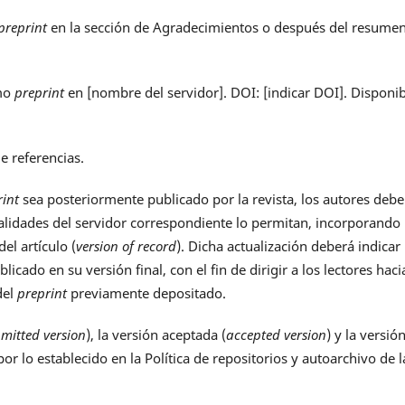
preprint
en la sección de Agradecimientos o después del resumen
omo
preprint
en
[nombre del servidor]
. DOI:
[indicar DOI]
. Disponi
e referencias.
rint
sea posteriormente publicado por la revista, los autores deb
alidades del servidor correspondiente lo permitan, incorporando 
el artículo (
version of record
). Dicha actualización deberá indicar
icado en su versión final, con el fin de dirigir a los lectores haci
del
preprint
previamente depositado.
mitted version
), la versión aceptada (
accepted version
) y la versió
por lo establecido en la Política de repositorios y autoarchivo de l